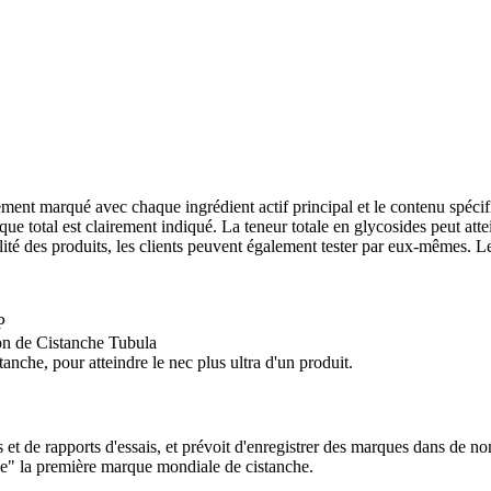
t marqué avec chaque ingrédient actif principal et le contenu spécifiq
ue total est clairement indiqué. La teneur totale en glycosides peut att
ualité des produits, les clients peuvent également tester par eux-mêmes. Le
P
ion de Cistanche Tubula
anche, pour atteindre le nec plus ultra d'un produit.
s et de rapports d'essais, et prévoit d'enregistrer des marques dans de no
he" la première marque mondiale de cistanche.