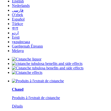
English
Nederlands
فارسی
O'zbek
Español
Türkçe
বাংলা
اردو
Eesti
українська
Gaeilgenah Éireann
Melayu
Chaud
Produits à l'extrait de cistanche
Détails