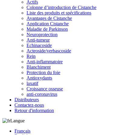
Actifs
Colonne d’introduction de Cistanche
Liste des produits et spécifications
Avantages de Cistanche
Application Cistanche
Maladie de Parkinson
Neuroprotection
Anti-tumeur
Echinacoside
Acteoside/verbascoside
Rein
Anti-inflammatoire
Blanchiment
Protection du foie
Antioxydants
laxatif
Croissance osseuse
anti-coronavirus
Distributeurs
Contactez-nous
Retour d'information
Langue
Français